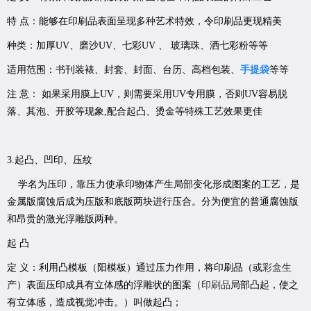
特 点：能够在印刷品表面呈现多种艺术特效，令印刷品更现精美
种类：加厚UV、磨沙UV、七彩UV 、 玻璃珠、洒七彩粉等等
适用范围：书刊装裱、封套、封面、台历、高档包装、
手提袋
等等
注 意： 如果采用膜上UV，则需要采用UV专用膜，否则UV容易脱
落、其泡、开胶等现象,配合起凸、烫金等特殊工艺效果更佳
3.起凸、凹印、压纹
学名为压印，靠压力使承印物体产生局部变化形成图案的工艺，是
金属版腐蚀后成为压版和底版两块进行压合。分为便宜的普通腐蚀版
和昂贵的激光浮雕版两种。
起 凸
定 义：利用凸模板（阳模板）通过压力作用，将印刷品（或
彩盒生
产
）表面压印成具有立体感的浮雕状的图案（
印刷品
局部凸起，使之
有立体感，造成视觉冲击。）叫做起凸；