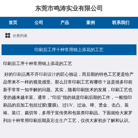
东莞市鸣涛实业有限公司
首页
公司
产品
案例
联系我们
分类列表
印刷后工序十种常用锦上添花的工艺
印刷后工序十种常用锦上添花的工艺
好的
印刷品
离不开
印刷设计
的匠心独运，而后期的特色工艺更是给产
品带来不一样的视觉感受。那么日常印刷工艺有哪些？这是很多印前
新手常常一知半解的问题。其实，随着印刷技术的发展，印刷工艺也
变的越来越丰富。通常，“印后”指的就是印刷后期的工作，一般指印
刷品的后加工包括过胶(覆膜)、过UV、过油、啤、烫金、击凸、装
裱、装订、裁切等，多用于宣传类和包装类印刷品。下面就给大家罗
列出十种常用印刷后期及
彩盒生产
工艺，仅供大家初步了解和认识。