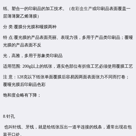
纸、塑合一的印刷品的加工技术。（在
彩盒生产
或印刷品表面覆盖一
层薄薄聚乙烯薄膜）
分 类:覆膜分光膜和哑膜两种
特 点:覆光膜的产品表面亮丽、表现力强，多用于产品类印刷品；覆哑
光膜的产品表面不反
光，高雅，多用于形象类印刷品
适用范围: 200g以上的纸张，遇实色部位有折痕工艺必须使用覆膜工艺
注 意：128克以下纸张单面覆膜后容易因两面表面张力不同而打卷；
覆哑光膜后印刷品色彩
饱和度会略有下降；
8.针孔
也叫针线、牙线，就是给纸张压出一道半连接的线条，通常出现在包
装开口处。