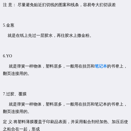
注 意： 尽量避免贴近扪切线的图案和线条，容易夸大扪切误差
5.金葱
就是在纸上先过一层胶水，再往胶水上撒金粉。
6.YO
就是弹簧一样物体，塑料居多，一般用在挂历和
笔记本
的书脊上，
翻页连接用的。
7.过胶、覆膜
就是弹簧一样物体，塑料居多，一般用在挂历和笔记本的书脊上，
翻页连接用的。
定 义:将塑料薄膜覆盖于印刷品表面，并采用黏合剂经加热、加压后使
之粘合在一起，形成