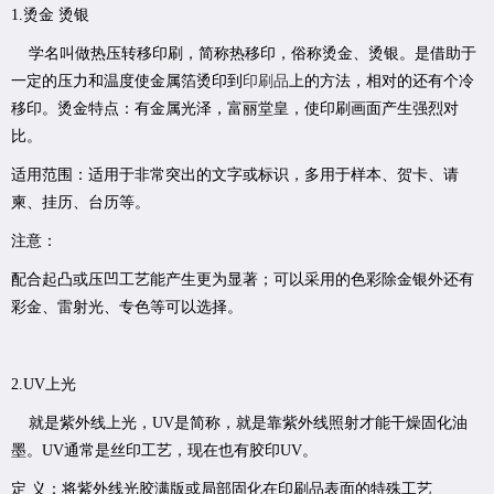
1.烫金 烫银
学名叫做热压转移印刷，简称热移印，俗称烫金、烫银。是借助于
一定的压力和温度使金属箔烫印到
印刷品
上的方法，相对的还有个冷
移印。烫金特点：有金属光泽，富丽堂皇，使印刷画面产生强烈对
比。
适用范围：适用于非常突出的文字或标识，多用于样本、贺卡、请
柬、挂历、台历等。
注意：
配合起凸或压凹工艺能产生更为显著；可以采用的色彩除金银外还有
彩金、雷射光、专色等可以选择。
2.UV上光
就是紫外线上光，UV是简称，就是靠紫外线照射才能干燥固化油
墨。UV通常是丝印工艺，现在也有胶印UV。
定 义：将紫外线光胶满版或局部固化在印刷品表面的特殊工艺