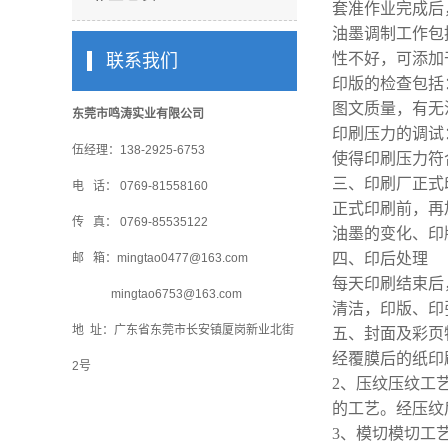
套准作业完成后
油墨调制工作包
性不好，可添加
联系我们
印版的检查包括
图文质量，有无
东莞市鸣涛实业有限公司
印刷压力的调试
伍经理：138-2925-6753
使得印刷压力符
三、印刷厂正式
电 话： 0769-81558160
正式印刷前，再
传 真： 0769-85535122
油墨的变化、印
四、印后处理
邮 箱：mingtao0477@163.com
每天印刷结束后
mingtao6753@163.com
清洁，印版、印
地 址：广东省东莞市长安镇厦岗新业北街
五、封面及彩页
经覆膜后的纸印
2号
2、压纹压纹工
的工艺。经压纹
3、模切模切工