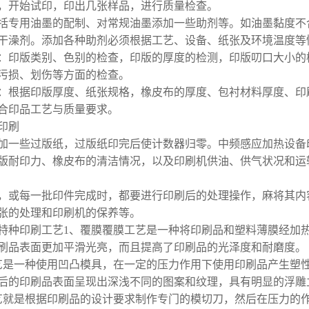
，开始试印，印出几张样品，进行质量检查。
括专用油墨的配制、对常规油墨添加一些助剂等。如油墨黏度不
干澡剂。添加各种助剂必须根据工艺、设备、纸张及环境温度等
：印版类别、色别的检查，印版的厚度的检测，印版叨口大小的
污损、划伤等方面的检查。
：根据印版厚度、纸张规格，橡皮布的厚度、包衬材料厚度、印
合印品工艺与质量要求。
印刷
加一些过版纸，过版纸印完后使计数器归零。中频感应加热设备
版耐印力、橡皮布的清洁情况，以及印刷机供油、供气状况和运
，或每一批印件完成时，都要进行印刷后的处理操作，麻将其内
张的处理和印刷机的保养等。
特种印刷工艺1、覆膜覆膜工艺是一种将印刷品和塑料薄膜经加
刷品表面更加平滑光亮，而且提高了印刷品的光泽度和耐磨度。
艺是一种使用凹凸模具，在一定的压力作用下使用印刷品产生塑
后的印刷品表面呈现出深浅不同的图案和纹理，具有明显的浮雕
艺就是根据印刷品的设计要求制作专门的模切刀，然后在压力的