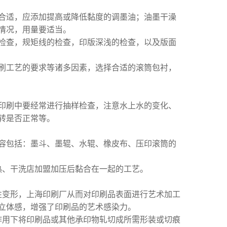
合适，应添加提高或降低黏度的调墨油；油墨干澡
情况，用量要适当。
检查，规矩线的检查，印版深浅的检查，以及版面
刷工艺的要求等诸多因素，选择合适的滚筒包衬，
印刷中要经常进行抽样检查，注意水上水的变化、
转是否正常等。
容包括：墨斗、墨辊、水辊、橡皮布、压印滚筒的
热、干洗店加盟加压后黏合在一起的工艺。
性变形，上海印刷厂从而对印刷品表面进行艺术加工
立体感，增强了印刷品的艺术感染力。
作用下将印刷品或其他承印物轧切成所需形装或切痕