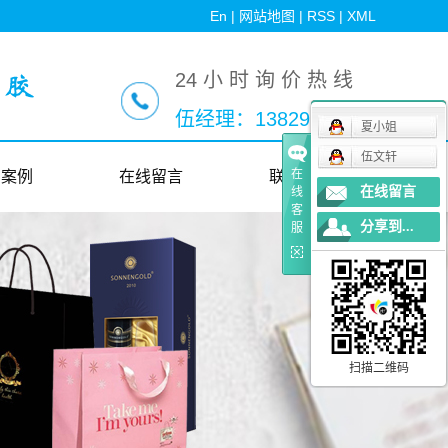
En
|
网站地图
|
RSS
|
XML
24 小 时 询 价 热 线
伍经理：13829256753
夏小姐
伍文轩
在
户案例
在线留言
联系我们
在线留言
线
客
分享到...
服
户案例
扫描二维码