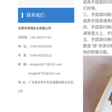
纸质手提袋的印
打样等。
三、手提袋印刷
联系我们
纸质手提袋通常
四、手提袋印刷
东莞市鸣涛实业有限公司
通常意义上，手
伍经理：138-2925-6753
五、手提袋印刷
都是“袋”状类
电 话： 0769-81558160
他的附属功能。
传 真： 0769-85535122
邮 箱：mingtao0477@163.com
mingtao6753@163.com
地 址：广东省东莞市长安镇厦岗新业北街
2号