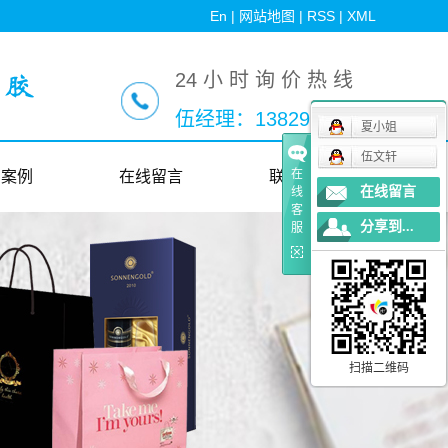
En
|
网站地图
|
RSS
|
XML
24 小 时 询 价 热 线
伍经理：13829256753
夏小姐
伍文轩
在
户案例
在线留言
联系我们
在线留言
线
客
分享到...
服
户案例
扫描二维码